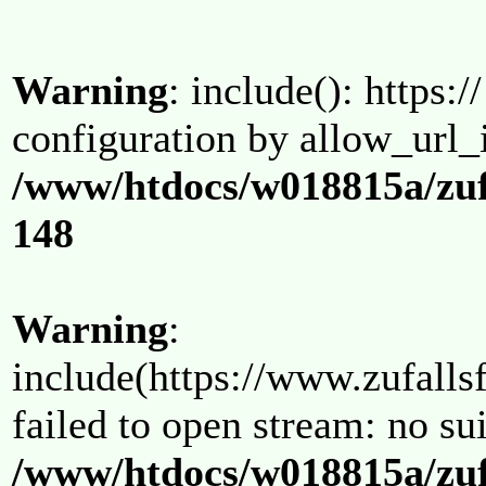
Warning
: include(): https:/
configuration by allow_url_
/www/htdocs/w018815a/zuf
148
Warning
:
include(https://www.zufallsf
failed to open stream: no su
/www/htdocs/w018815a/zuf