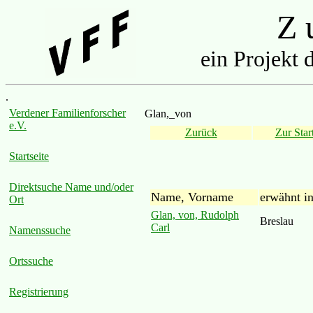
Z u
ein Projekt 
.
Verdener Familienforscher
Glan,_von
e.V.
Zurück
Zur Start
Startseite
Direktsuche Name und/oder
Name, Vorname
erwähnt i
Ort
Glan, von, Rudolph
Breslau
Carl
Namenssuche
Ortssuche
Registrierung