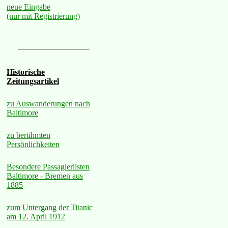
neue Eingabe
(nur mit Registrierung)
Historische
Zeitungsartikel
zu Auswanderungen nach
Baltimore
zu berühmten
Persönlichkeiten
Besondere Passagierlisten
Baltimore - Bremen aus
1885
zum Untergang der Titanic
am 12. April 1912