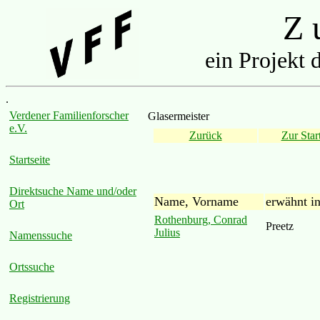
Z u
ein Projekt 
.
Verdener Familienforscher
Glasermeister
e.V.
Zurück
Zur Start
Startseite
Direktsuche Name und/oder
Name, Vorname
erwähnt i
Ort
Rothenburg, Conrad
Preetz
Julius
Namenssuche
Ortssuche
Registrierung