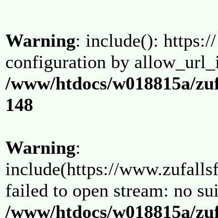
Warning
: include(): https:/
configuration by allow_url_
/www/htdocs/w018815a/zuf
148
Warning
:
include(https://www.zufallsf
failed to open stream: no su
/www/htdocs/w018815a/zuf