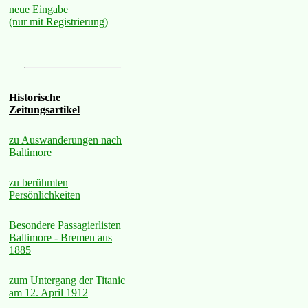
neue Eingabe
(nur mit Registrierung)
Historische
Zeitungsartikel
zu Auswanderungen nach
Baltimore
zu berühmten
Persönlichkeiten
Besondere Passagierlisten
Baltimore - Bremen aus
1885
zum Untergang der Titanic
am 12. April 1912