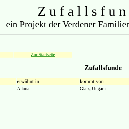
Z u f a l l s f u n
ein Projekt der Verdener Familien
Zur Startseite
Zufallsfunde
erwähnt in
kommt von
Altona
Glatz, Ungarn