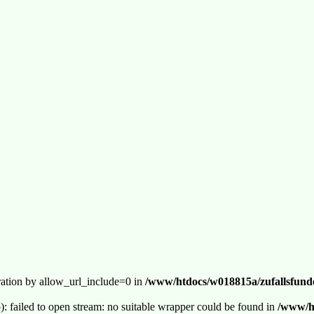
guration by allow_url_include=0 in
/www/htdocs/w018815a/zufallsfunde
p): failed to open stream: no suitable wrapper could be found in
/www/ht