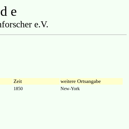
 d e
forscher e.V.
Zeit
weitere Ortsangabe
1850
New-York