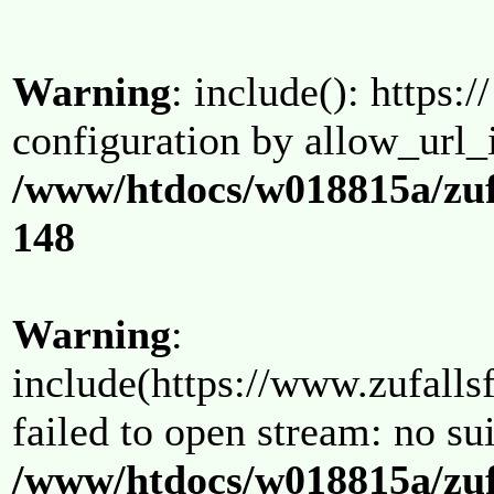
Warning
: include(): https:/
configuration by allow_url_
/www/htdocs/w018815a/zuf
148
Warning
:
include(https://www.zufallsf
failed to open stream: no su
/www/htdocs/w018815a/zuf