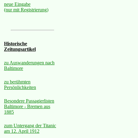
neue Eingabe
(nur mit Registrierung)
Historische
Zeitungsartikel
zu Auswanderungen nach
Baltimore
zu berühmten
Persönlichkeiten
Besondere Passagierlisten
Baltimore - Bremen aus
1885
zum Untergang der Titanic
am 12. April 1912