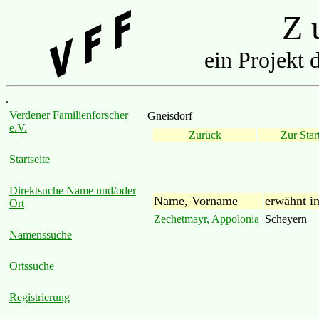
Z u
ein Projekt 
.
Verdener Familienforscher
Gneisdorf
e.V.
Zurück
Zur Start
Startseite
Direktsuche Name und/oder
Name, Vorname
erwähnt i
Ort
Zechetmayr, Appolonia
Scheyern
Namenssuche
Ortssuche
Registrierung