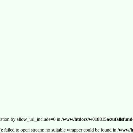
guration by allow_url_include=0 in
/www/htdocs/w018815a/zufallsfunde
p): failed to open stream: no suitable wrapper could be found in
/www/ht