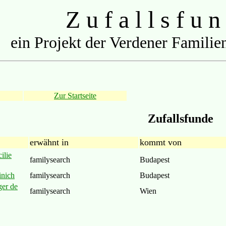
Z u f a l l s f u n
ein Projekt der Verdener Familien
Zur Startseite
Zufallsfunde
erwähnt in
kommt von
ilie
familysearch
Budapest
inich
familysearch
Budapest
ger de
familysearch
Wien