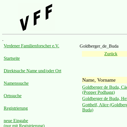
.
Verdener Familienforscher e.V.
Goldberger_de_Buda
Zurück
Startseite
Direktsuche Name und/oder Ort
Name, Vorname
Namenssuche
Goldberger de Buda, Cäc
(Popper Podhagg)
Ortssuche
Goldberger de Buda, He
Gotthelf, Alice (Goldber
Registrierung
Buda)
neue Eingabe
(nur mit Registrierung)