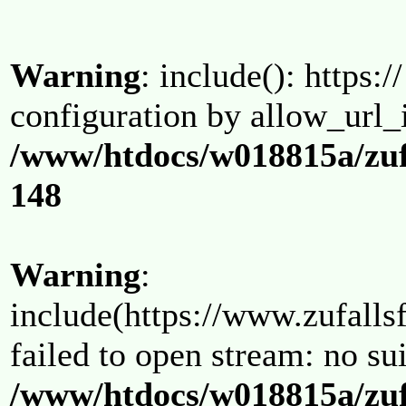
Warning
: include(): https:/
configuration by allow_url_
/www/htdocs/w018815a/zuf
148
Warning
:
include(https://www.zufallsf
failed to open stream: no su
/www/htdocs/w018815a/zuf