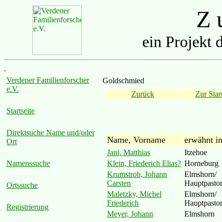
Z u
ein Projekt 
.
Verdener Familienforscher
Goldschmied
e.V.
Zurück
Zur Start
Startseite
Direktsuche Name und/oder
Name, Vorname
erwähnt i
Ort
Jani, Matthias
Itzehoe
Klein, Friederich Elias?
Horneburg
Namenssuche
Krumstroh, Johann
Elmshorn/
Carsten
Hauptpastor
Ortssuche
Maletzky, Michel
Elmshorn/
Friederich
Hauptpastor
Registrierung
Meyer, Johann
Elmshorn