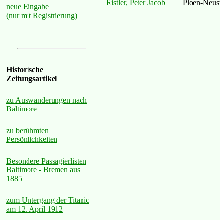
Ristler, Peter Jacob
Ploen-Neus
neue Eingabe
(nur mit Registrierung)
Historische
Zeitungsartikel
zu Auswanderungen nach
Baltimore
zu berühmten
Persönlichkeiten
Besondere Passagierlisten
Baltimore - Bremen aus
1885
zum Untergang der Titanic
am 12. April 1912