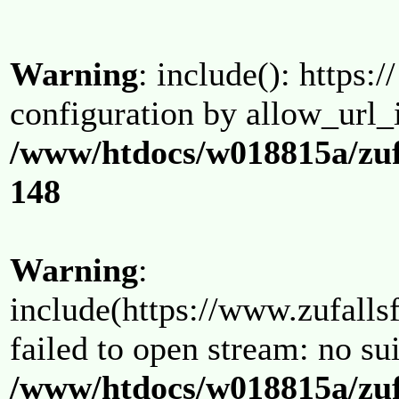
Warning
: include(): https:/
configuration by allow_url_
/www/htdocs/w018815a/zuf
148
Warning
:
include(https://www.zufallsf
failed to open stream: no su
/www/htdocs/w018815a/zuf