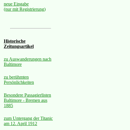
neue Eingabe
(nur mit Registrierung)
Historische
Zeitungsartikel
zu Auswanderungen nach
Baltimore
zu berühmten
Persönlichkeiten
Besondere Passagierlisten
Baltimore - Bremen aus
1885
zum Untergang der Titanic
am 12. April 1912