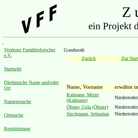
Z u
ein Projekt 
.
Verdener Familienforscher
Gondsroth
e.V.
Zurück
Zur Start
Startseite
Direktsuche Name und/oder
Name, Vorname
erwähnt i
Ort
Kalmann, Metze
Niederrode
(Kalmann)
Namenssuche
Öbster, Gela (Öbster)
Niederrode
Siechmann, Sebastian
Niederrode
Ortssuche
Registrierung