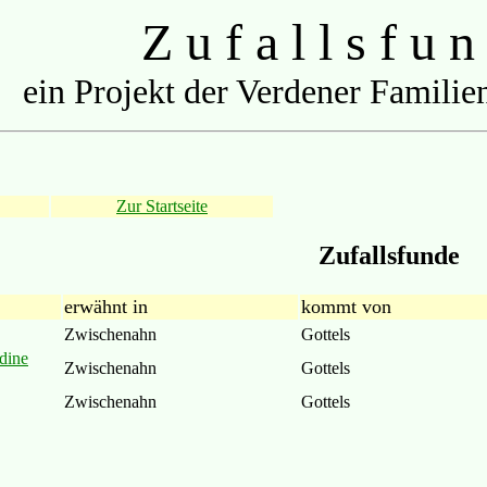
Z u f a l l s f u n
ein Projekt der Verdener Familien
Zur Startseite
Zufallsfunde
erwähnt in
kommt von
Zwischenahn
Gottels
dine
Zwischenahn
Gottels
Zwischenahn
Gottels