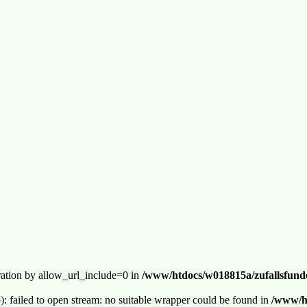
guration by allow_url_include=0 in
/www/htdocs/w018815a/zufallsfunde
p): failed to open stream: no suitable wrapper could be found in
/www/ht