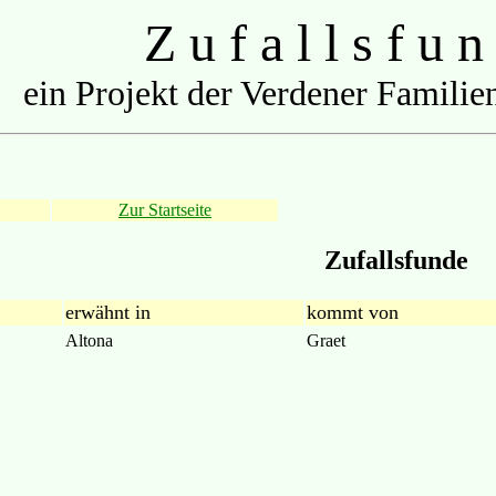
Z u f a l l s f u n
ein Projekt der Verdener Familien
Zur Startseite
Zufallsfunde
erwähnt in
kommt von
Altona
Graet