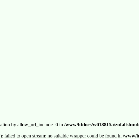
guration by allow_url_include=0 in
/www/htdocs/w018815a/zufallsfunde
p): failed to open stream: no suitable wrapper could be found in
/www/ht