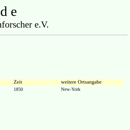
 d e
forscher e.V.
Zeit
weitere Ortsangabe
1850
New-York