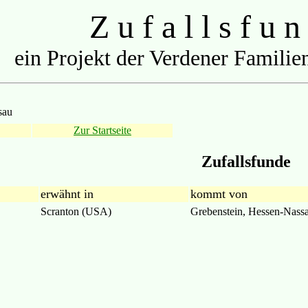
Z u f a l l s f u n
ein Projekt der Verdener Familien
sau
Zur Startseite
Zufallsfunde
erwähnt in
kommt von
Scranton (USA)
Grebenstein, Hessen-Nass