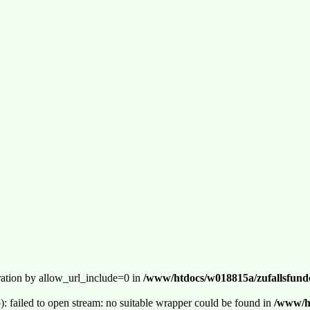
guration by allow_url_include=0 in
/www/htdocs/w018815a/zufallsfunde
p): failed to open stream: no suitable wrapper could be found in
/www/ht