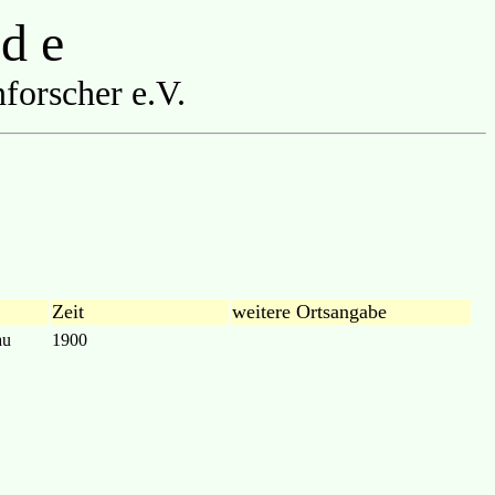
 d e
forscher e.V.
Zeit
weitere Ortsangabe
au
1900