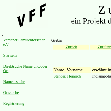
Z u
ein Projekt 
.
Verdener Familienforscher
Grebin
e.V.
Zurück
Zur Start
Startseite
Direktsuche Name und/oder
Name, Vorname
erwähnt i
Ort
Stender, Heinrich
Indianapoli
Namenssuche
Ortssuche
Registrierung