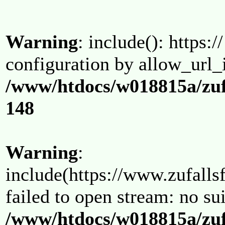
Warning
: include(): https:/
configuration by allow_url_
/www/htdocs/w018815a/zuf
148
Warning
:
include(https://www.zufallsf
failed to open stream: no su
/www/htdocs/w018815a/zuf