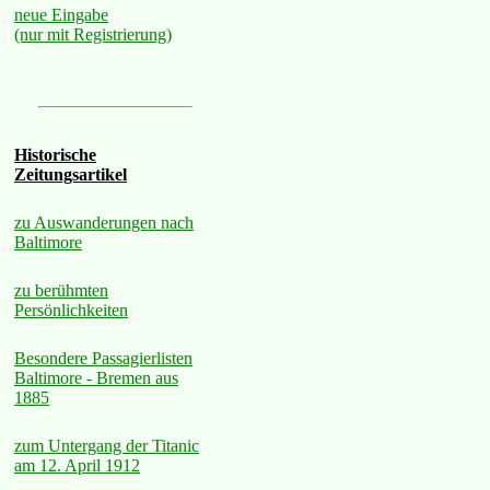
neue Eingabe
(nur mit Registrierung)
Historische
Zeitungsartikel
zu Auswanderungen nach
Baltimore
zu berühmten
Persönlichkeiten
Besondere Passagierlisten
Baltimore - Bremen aus
1885
zum Untergang der Titanic
am 12. April 1912