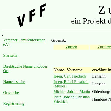
Z u
ein Projekt 
.
Verdener Familienforscher
Groemitz
e.V.
Zurück
Zur Start
Startseite
Direktsuche Name und/oder
Name, Vorname
erwähnt i
Ort
Ipsen, Carl Friedrich
Lensahn
Ipsen, Rahel Elisabeth
Namenssuche
Lensahn
(Müller)
Michler, Johann Martin
Oldenburg/ 
Ortssuche
Plath, Johann Christian
Hamburg-Ni
Friedrich
Registrierung