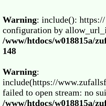
Warning
: include(): https:/
configuration by allow_url_
/www/htdocs/w018815a/zuf
148
Warning
:
include(https://www.zufallsf
failed to open stream: no su
/www/htdocs/w018815a/zuf