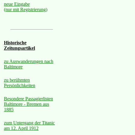
neue Eingabe
(nur mit Registrierung)
Historische
Zeitungsartikel
zu Auswanderungen nach
Baltimore
zu berühmten
Persönlichkeiten
Besondere Passagierlisten
Baltimore - Bremen aus
1885
zum Untergang der Titanic
am 12. April 1912