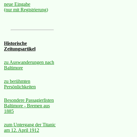
neue Eingabe
(nur mit Registrierung)
Historische
Zeitungsartikel
zu Auswanderungen nach
Baltimore
zu berühmten
Persönlichkeiten
Besondere Passagierlisten
Baltimore - Bremen aus
1885
zum Untergang der Titanic
am 12. April 1912