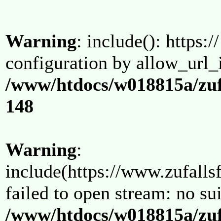
Warning
: include(): https:/
configuration by allow_url_
/www/htdocs/w018815a/zuf
148
Warning
:
include(https://www.zufallsf
failed to open stream: no su
/www/htdocs/w018815a/zuf