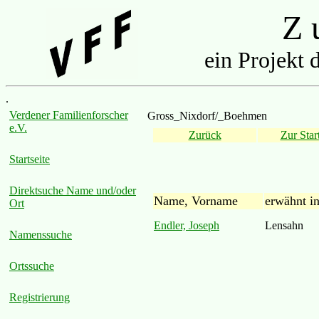
Z u
ein Projekt 
.
Verdener Familienforscher
Gross_Nixdorf/_Boehmen
e.V.
Zurück
Zur Start
Startseite
Direktsuche Name und/oder
Name, Vorname
erwähnt i
Ort
Endler, Joseph
Lensahn
Namenssuche
Ortssuche
Registrierung