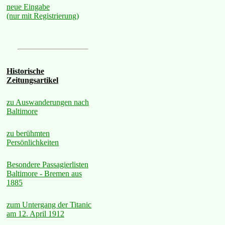
neue Eingabe
(nur mit Registrierung)
Historische
Zeitungsartikel
zu Auswanderungen nach
Baltimore
zu berühmten
Persönlichkeiten
Besondere Passagierlisten
Baltimore - Bremen aus
1885
zum Untergang der Titanic
am 12. April 1912