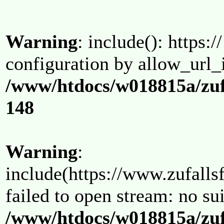
Warning
: include(): https:/
configuration by allow_url_
/www/htdocs/w018815a/zuf
148
Warning
:
include(https://www.zufallsf
failed to open stream: no su
/www/htdocs/w018815a/zuf