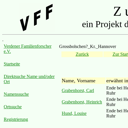
Z u
ein Projekt 
.
Verdener Familienforscher
Grossbolschen?_Kr._Hannover
e.V.
Zurück
Zur Start
Startseite
Direktsuche Name und/oder
Name, Vorname
erwähnt i
Ort
Ende bei H
Grabenhorst, Carl
Ruhr
Namenssuche
Ende bei H
Grabenhorst, Heinrich
Ruhr
Ortssuche
Ende bei H
Hund, Louise
Ruhr
Registrierung