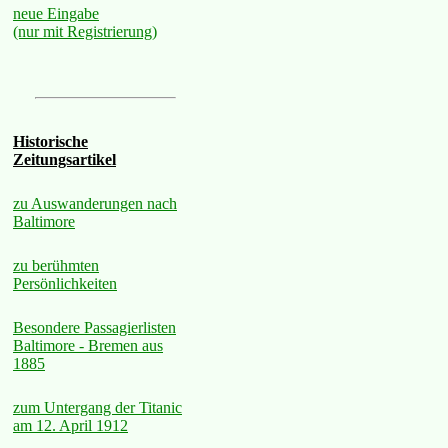
neue Eingabe
(nur mit Registrierung)
Historische
Zeitungsartikel
zu Auswanderungen nach
Baltimore
zu berühmten
Persönlichkeiten
Besondere Passagierlisten
Baltimore - Bremen aus
1885
zum Untergang der Titanic
am 12. April 1912