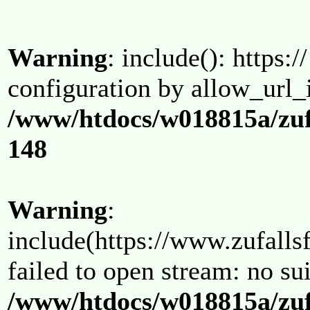
Warning
: include(): https:/
configuration by allow_url_
/www/htdocs/w018815a/zuf
148
Warning
:
include(https://www.zufallsf
failed to open stream: no su
/www/htdocs/w018815a/zuf