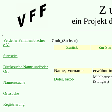
Z u
ein Projekt 
.
Verdener Familienforscher
Grub_(Sachsen)
e.V.
Zurück
Zur Start
Startseite
Direktsuche Name und/oder
Name, Vorname
erwähnt i
Ort
Mühlhausen
Döler, Jacob
(Stuttgart)
Namenssuche
Ortssuche
Registrierung