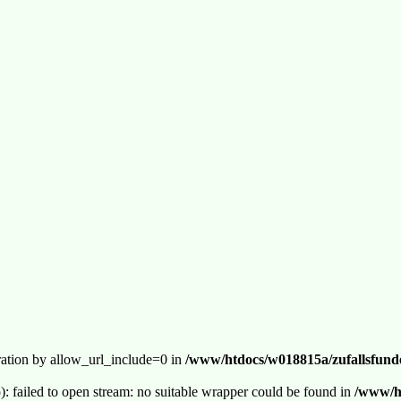
guration by allow_url_include=0 in
/www/htdocs/w018815a/zufallsfunde
p): failed to open stream: no suitable wrapper could be found in
/www/ht