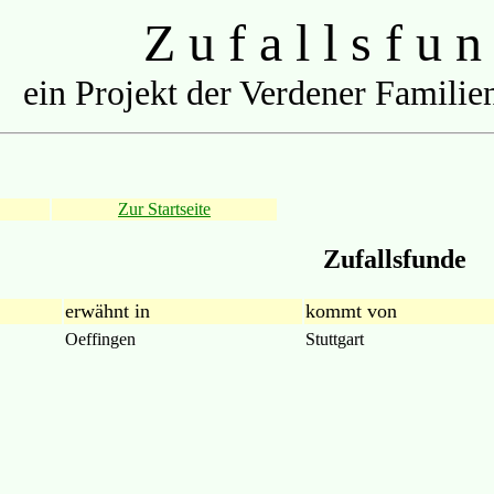
Z u f a l l s f u n
ein Projekt der Verdener Familien
Zur Startseite
Zufallsfunde
erwähnt in
kommt von
Oeffingen
Stuttgart