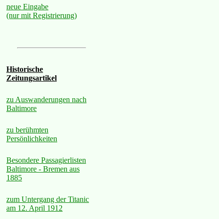
neue Eingabe
(nur mit Registrierung)
Historische
Zeitungsartikel
zu Auswanderungen nach
Baltimore
zu berühmten
Persönlichkeiten
Besondere Passagierlisten
Baltimore - Bremen aus
1885
zum Untergang der Titanic
am 12. April 1912