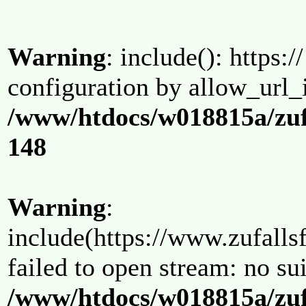
Warning
: include(): https:/
configuration by allow_url_
/www/htdocs/w018815a/zuf
148
Warning
:
include(https://www.zufallsf
failed to open stream: no su
/www/htdocs/w018815a/zuf