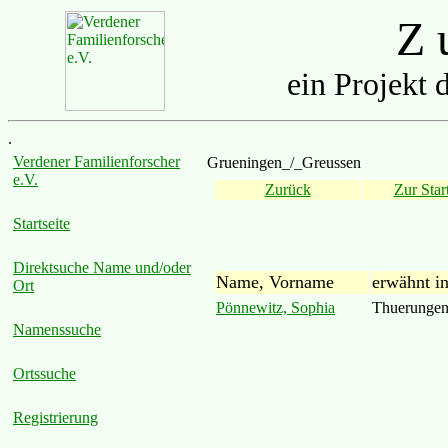
Z u
ein Projekt 
.
Verdener Familienforscher
Grueningen_/_Greussen
e.V.
Zurück
Zur Start
Startseite
Direktsuche Name und/oder
Name, Vorname
erwähnt i
Ort
Pönnewitz, Sophia
Thuerunge
Namenssuche
Ortssuche
Registrierung