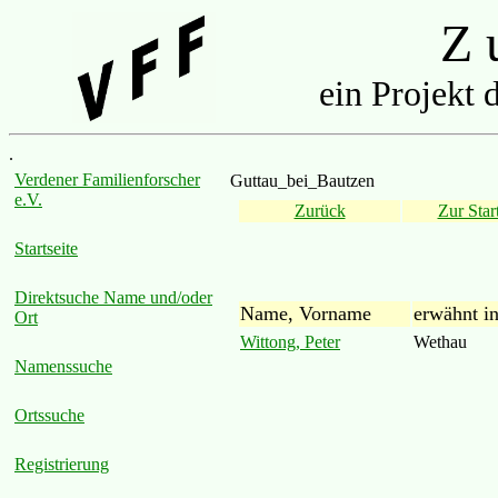
Z u
ein Projekt 
.
Verdener Familienforscher
Guttau_bei_Bautzen
e.V.
Zurück
Zur Start
Startseite
Direktsuche Name und/oder
Name, Vorname
erwähnt i
Ort
Wittong, Peter
Wethau
Namenssuche
Ortssuche
Registrierung