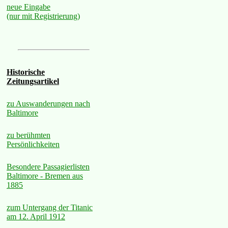
neue Eingabe
(nur mit Registrierung)
Historische
Zeitungsartikel
zu Auswanderungen nach
Baltimore
zu berühmten
Persönlichkeiten
Besondere Passagierlisten
Baltimore - Bremen aus
1885
zum Untergang der Titanic
am 12. April 1912