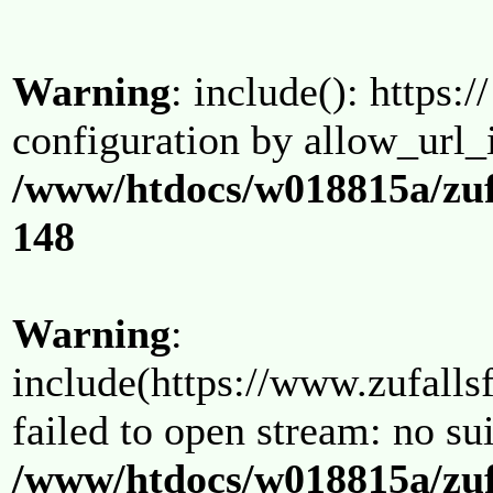
Warning
: include(): https:/
configuration by allow_url_
/www/htdocs/w018815a/zuf
148
Warning
:
include(https://www.zufallsf
failed to open stream: no su
/www/htdocs/w018815a/zuf