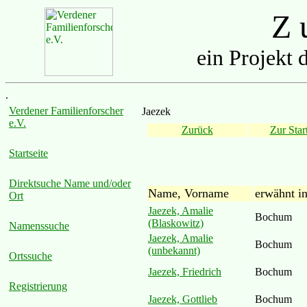
Z u
ein Projekt 
.
Verdener Familienforscher
Jaezek
e.V.
Zurück
Zur Start
Startseite
Direktsuche Name und/oder
Name, Vorname
erwähnt i
Ort
Jaezek, Amalie
Bochum
(Blaskowitz)
Namenssuche
Jaezek, Amalie
Bochum
(unbekannt)
Ortssuche
Jaezek, Friedrich
Bochum
Registrierung
Jaezek, Gottlieb
Bochum