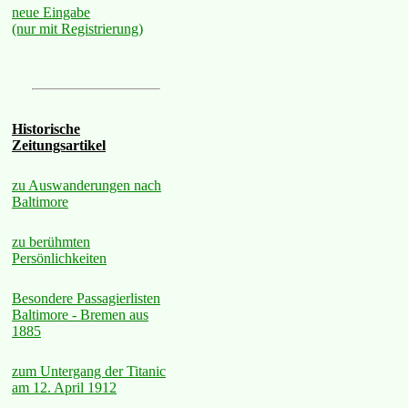
neue Eingabe
(nur mit Registrierung)
Historische
Zeitungsartikel
zu Auswanderungen nach
Baltimore
zu berühmten
Persönlichkeiten
Besondere Passagierlisten
Baltimore - Bremen aus
1885
zum Untergang der Titanic
am 12. April 1912