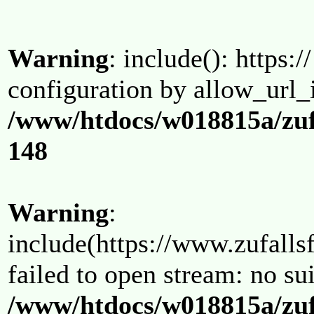
Warning
: include(): https:/
configuration by allow_url_
/www/htdocs/w018815a/zuf
148
Warning
:
include(https://www.zufallsf
failed to open stream: no su
/www/htdocs/w018815a/zuf