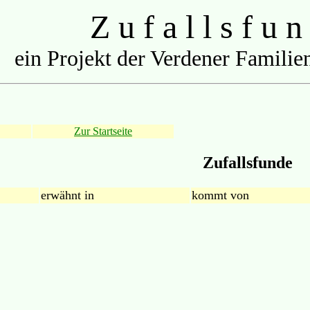
Z u f a l l s f u n
ein Projekt der Verdener Familien
Zur Startseite
Zufallsfunde
erwähnt in
kommt von