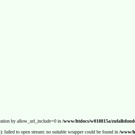
guration by allow_url_include=0 in
/www/htdocs/w018815a/zufallsfunde
p): failed to open stream: no suitable wrapper could be found in
/www/ht