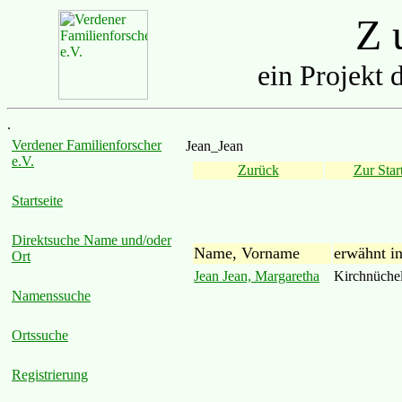
Z u
ein Projekt 
.
Verdener Familienforscher
Jean_Jean
e.V.
Zurück
Zur Start
Startseite
Direktsuche Name und/oder
Name, Vorname
erwähnt i
Ort
Jean Jean, Margaretha
Kirchnüche
Namenssuche
Ortssuche
Registrierung