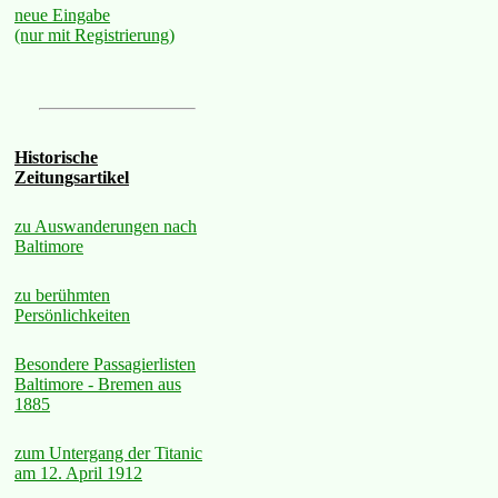
neue Eingabe
(nur mit Registrierung)
Historische
Zeitungsartikel
zu Auswanderungen nach
Baltimore
zu berühmten
Persönlichkeiten
Besondere Passagierlisten
Baltimore - Bremen aus
1885
zum Untergang der Titanic
am 12. April 1912