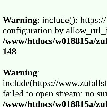
Warning
: include(): https:/
configuration by allow_url_
/www/htdocs/w018815a/zuf
148
Warning
:
include(https://www.zufallsf
failed to open stream: no su
/www/htdocs/w018815a/zuf