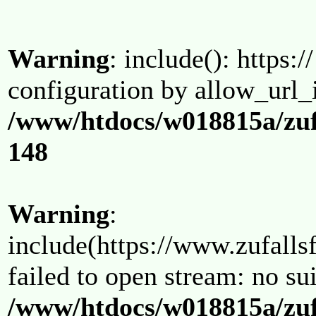
Warning
: include(): https:/
configuration by allow_url_
/www/htdocs/w018815a/zuf
148
Warning
:
include(https://www.zufallsf
failed to open stream: no su
/www/htdocs/w018815a/zuf