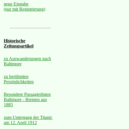
neue Eingabe
(nur mit Registrierung)
Historische
Zeitungsartikel
zu Auswanderungen nach
Baltimore
zu berühmten
Persönlichkeiten
Besondere Passagierlisten
Baltimore - Bremen aus
1885
zum Untergang der Titanic
am 12. April 1912