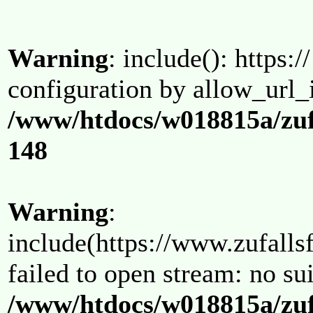
Warning
: include(): https:/
configuration by allow_url_
/www/htdocs/w018815a/zuf
148
Warning
:
include(https://www.zufallsf
failed to open stream: no su
/www/htdocs/w018815a/zuf