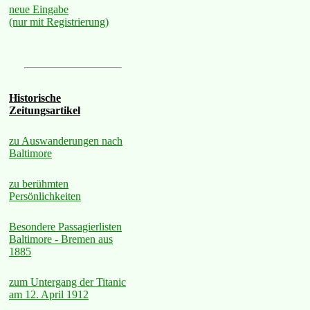
neue Eingabe
(nur mit Registrierung)
Historische
Zeitungsartikel
zu Auswanderungen nach
Baltimore
zu berühmten
Persönlichkeiten
Besondere Passagierlisten
Baltimore - Bremen aus
1885
zum Untergang der Titanic
am 12. April 1912