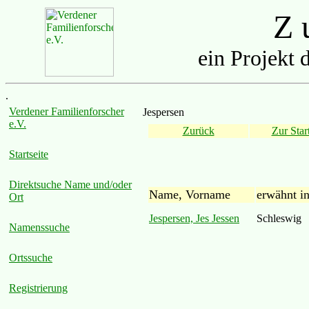
Z u
ein Projekt 
.
Verdener Familienforscher
Jespersen
e.V.
Zurück
Zur Start
Startseite
Direktsuche Name und/oder
Name, Vorname
erwähnt i
Ort
Jespersen, Jes Jessen
Schleswig
Namenssuche
Ortssuche
Registrierung