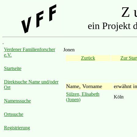
Z u
ein Projekt 
.
Verdener Familienforscher
Jonen
e.V.
Zurück
Zur Start
Startseite
Direktsuche Name und/oder
Name, Vorname
erwähnt i
Ort
Sülzen, Elisabeth
Köln
(Jonen)
Namenssuche
Ortssuche
Registrierung