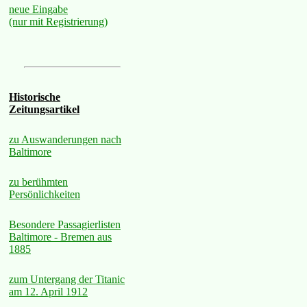
neue Eingabe
(nur mit Registrierung)
Historische
Zeitungsartikel
zu Auswanderungen nach
Baltimore
zu berühmten
Persönlichkeiten
Besondere Passagierlisten
Baltimore - Bremen aus
1885
zum Untergang der Titanic
am 12. April 1912