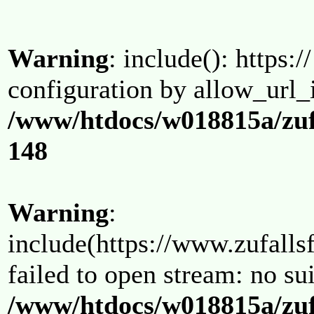
Warning
: include(): https:/
configuration by allow_url_
/www/htdocs/w018815a/zuf
148
Warning
:
include(https://www.zufallsf
failed to open stream: no su
/www/htdocs/w018815a/zuf