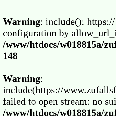
Warning
: include(): https:/
configuration by allow_url_
/www/htdocs/w018815a/zuf
148
Warning
:
include(https://www.zufallsf
failed to open stream: no su
/www/htdocs/w018815a/zuf