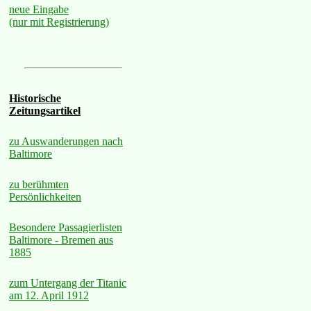
neue Eingabe
(nur mit Registrierung)
Historische
Zeitungsartikel
zu Auswanderungen nach
Baltimore
zu berühmten
Persönlichkeiten
Besondere Passagierlisten
Baltimore - Bremen aus
1885
zum Untergang der Titanic
am 12. April 1912