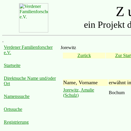
Z u
ein Projekt 
.
Verdener Familienforscher
Jorewitz
e.V.
Zurück
Zur Start
Startseite
Direktsuche Name und/oder
Name, Vorname
erwähnt i
Ort
Jorewitz, Amalie
Bochum
(Schulz)
Namenssuche
Ortssuche
Registrierung