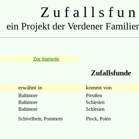
Z u f a l l s f u n
ein Projekt der Verdener Familien
Zur Startseite
Zufallsfunde
erwähnt in
kommt von
Baltimore
Preußen
Baltimore
Schlesien
Baltimore
Schlesien
Schivelbein, Pommern
Plock, Polen