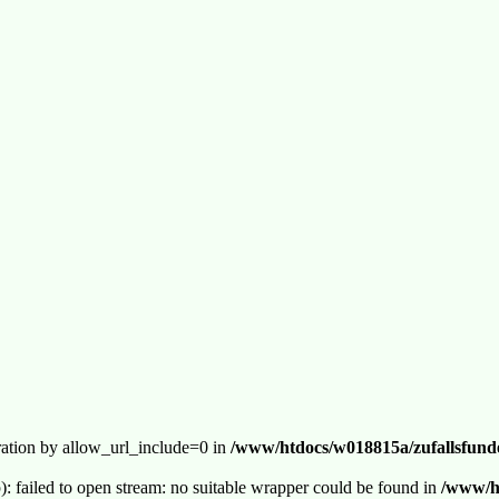
guration by allow_url_include=0 in
/www/htdocs/w018815a/zufallsfunde
p): failed to open stream: no suitable wrapper could be found in
/www/ht