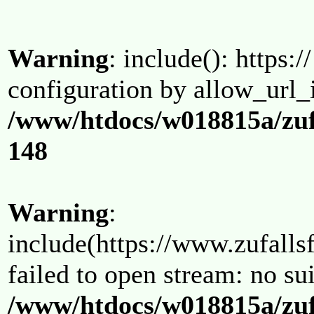
Warning
: include(): https:/
configuration by allow_url_
/www/htdocs/w018815a/zuf
148
Warning
:
include(https://www.zufallsf
failed to open stream: no su
/www/htdocs/w018815a/zuf