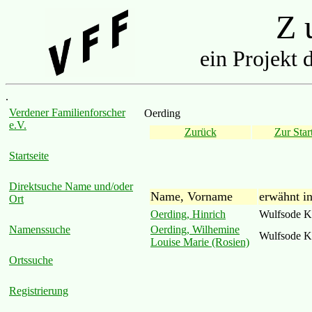
Z u
ein Projekt 
.
Verdener Familienforscher
Oerding
e.V.
Zurück
Zur Start
Startseite
Direktsuche Name und/oder
Name, Vorname
erwähnt i
Ort
Oerding, Hinrich
Wulfsode K
Oerding, Wilhemine
Namenssuche
Wulfsode K
Louise Marie (Rosien)
Ortssuche
Registrierung