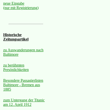
neue Eingabe
(nur mit Registrierung)
Historische
Zeitungsartikel
zu Auswanderungen nach
Baltimore
zu berühmten
Persönlichkeiten
Besondere Passagierlisten
Baltimore - Bremen aus
1885
zum Untergang der Titanic
am 12. April 1912