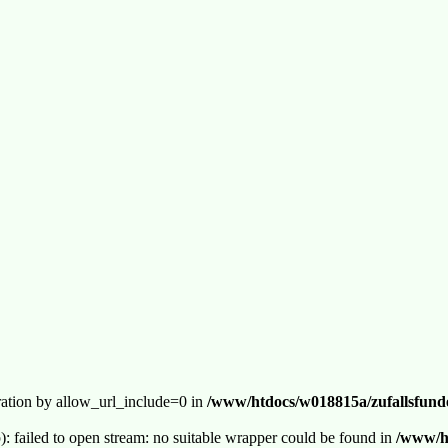
guration by allow_url_include=0 in
/www/htdocs/w018815a/zufallsfunde
p): failed to open stream: no suitable wrapper could be found in
/www/ht