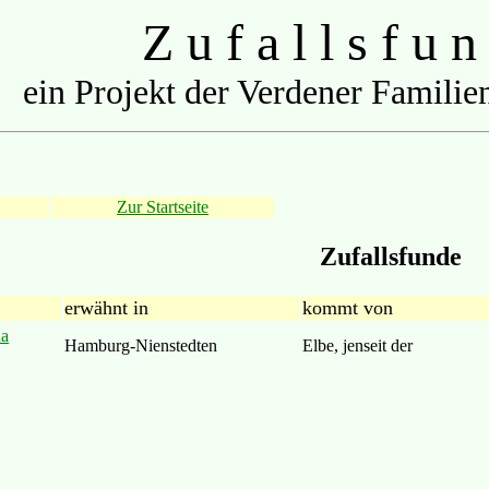
Z u f a l l s f u n
ein Projekt der Verdener Familien
Zur Startseite
Zufallsfunde
erwähnt in
kommt von
ha
Hamburg-Nienstedten
Elbe, jenseit der