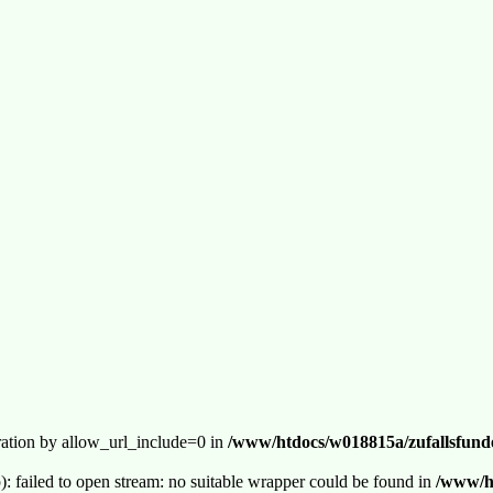
guration by allow_url_include=0 in
/www/htdocs/w018815a/zufallsfunde
p): failed to open stream: no suitable wrapper could be found in
/www/ht