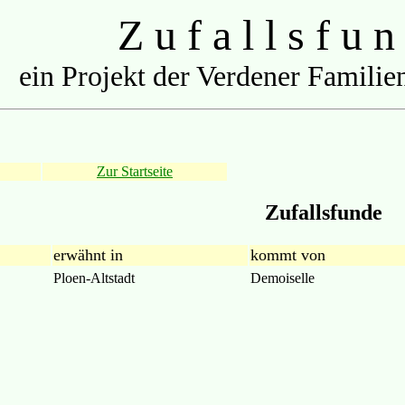
Z u f a l l s f u n
ein Projekt der Verdener Familien
Zur Startseite
Zufallsfunde
erwähnt in
kommt von
Ploen-Altstadt
Demoiselle