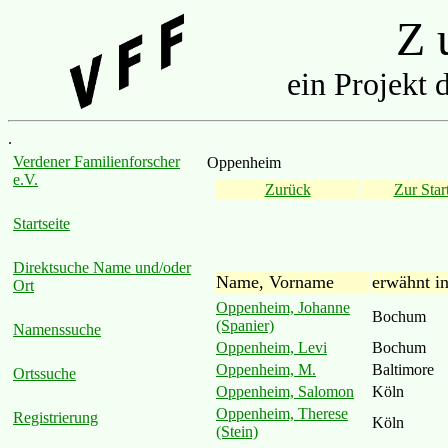
Z u
ein Projekt 
.
Verdener Familienforscher
Oppenheim
e.V.
Zurück
Zur Start
Startseite
Direktsuche Name und/oder
Name, Vorname
erwähnt i
Ort
Oppenheim, Johanne
Bochum
(Spanier)
Namenssuche
Oppenheim, Levi
Bochum
Oppenheim, M.
Baltimore
Ortssuche
Oppenheim, Salomon
Köln
Oppenheim, Therese
Registrierung
Köln
(Stein)