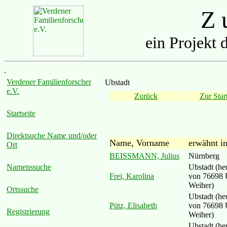
Z u
ein Projekt 
.
Verdener Familienforscher
Ubstadt
e.V.
Zurück
Zur Start
Startseite
Direktsuche Name und/oder
Name, Vorname
erwähnt i
Ort
BEISSMANN, Julius
Nürnberg
Ubstadt (heu
Namenssuche
Frei, Karolina
von 76698 
Weiher)
Ortssuche
Ubstadt (heu
Pütz, Elisabeth
von 76698 
Registrierung
Weiher)
Ubstadt (heu