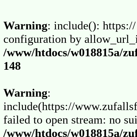
Warning
: include(): https:/
configuration by allow_url_
/www/htdocs/w018815a/zuf
148
Warning
:
include(https://www.zufallsf
failed to open stream: no su
/www/htdocs/w018815a/zuf