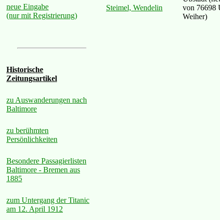
neue Eingabe
Steimel, Wendelin
von 76698 
(nur mit Registrierung)
Weiher)
Historische
Zeitungsartikel
zu Auswanderungen nach
Baltimore
zu berühmten
Persönlichkeiten
Besondere Passagierlisten
Baltimore - Bremen aus
1885
zum Untergang der Titanic
am 12. April 1912