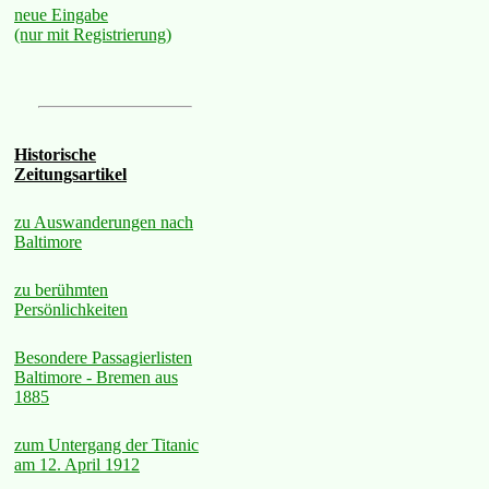
neue Eingabe
(nur mit Registrierung)
Historische
Zeitungsartikel
zu Auswanderungen nach
Baltimore
zu berühmten
Persönlichkeiten
Besondere Passagierlisten
Baltimore - Bremen aus
1885
zum Untergang der Titanic
am 12. April 1912