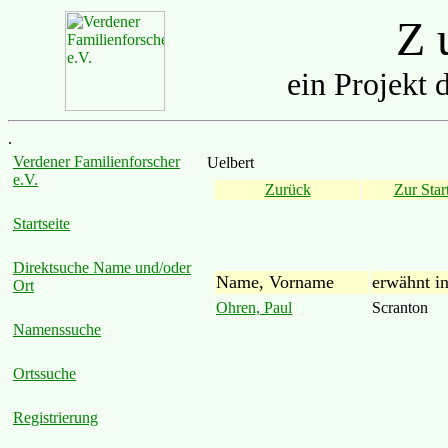
Z u
ein Projekt 
.
Verdener Familienforscher
Uelbert
e.V.
Zurück
Zur Start
Startseite
Direktsuche Name und/oder
Name, Vorname
erwähnt i
Ort
Ohren, Paul
Scranton
Namenssuche
Ortssuche
Registrierung