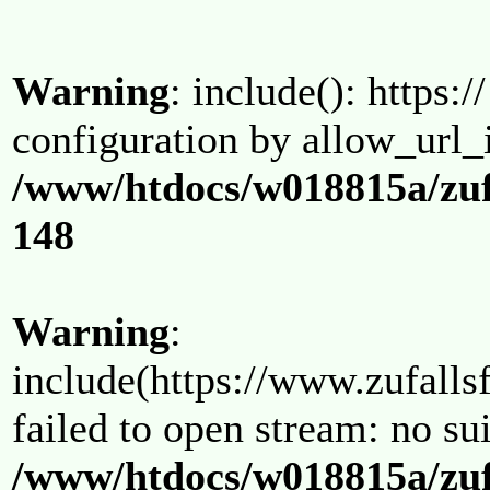
Warning
: include(): https:/
configuration by allow_url_
/www/htdocs/w018815a/zuf
148
Warning
:
include(https://www.zufallsf
failed to open stream: no su
/www/htdocs/w018815a/zuf