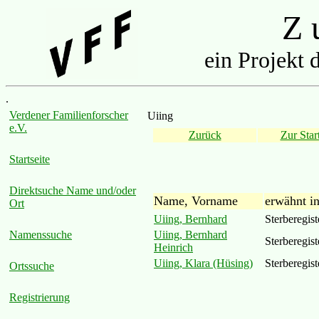
Z u
ein Projekt 
.
Verdener Familienforscher
Uiing
e.V.
Zurück
Zur Start
Startseite
Direktsuche Name und/oder
Name, Vorname
erwähnt i
Ort
Uiing, Bernhard
Sterberegis
Uiing, Bernhard
Namenssuche
Sterberegis
Heinrich
Uiing, Klara (Hüsing)
Sterberegis
Ortssuche
Registrierung