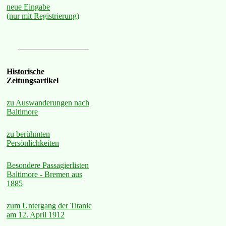
neue Eingabe
(nur mit Registrierung)
Historische
Zeitungsartikel
zu Auswanderungen nach
Baltimore
zu berühmten
Persönlichkeiten
Besondere Passagierlisten
Baltimore - Bremen aus
1885
zum Untergang der Titanic
am 12. April 1912