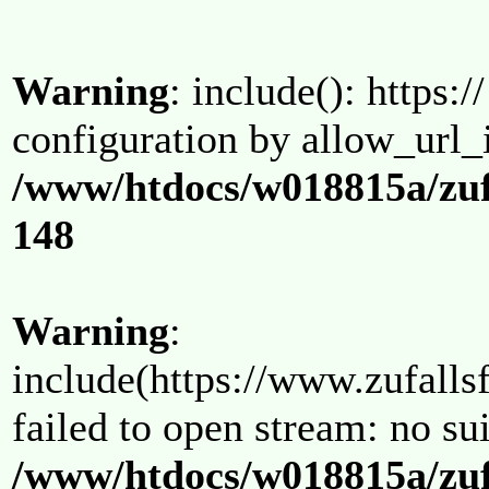
Warning
: include(): https:/
configuration by allow_url_
/www/htdocs/w018815a/zuf
148
Warning
:
include(https://www.zufallsf
failed to open stream: no su
/www/htdocs/w018815a/zuf