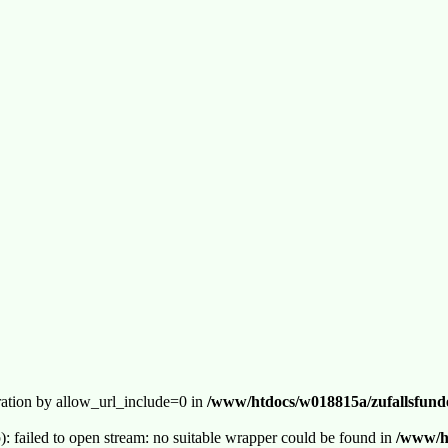
guration by allow_url_include=0 in
/www/htdocs/w018815a/zufallsfunde
p): failed to open stream: no suitable wrapper could be found in
/www/ht