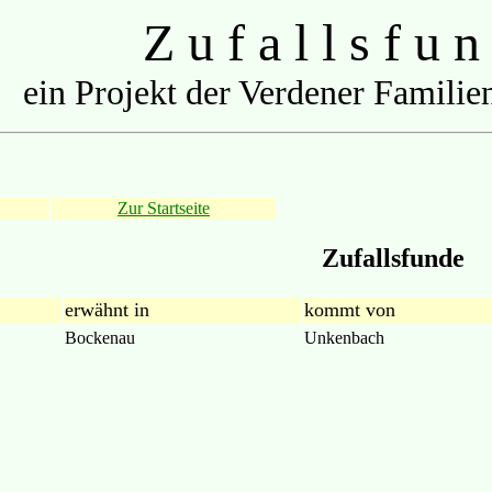
Z u f a l l s f u n
ein Projekt der Verdener Familien
Zur Startseite
Zufallsfunde
erwähnt in
kommt von
Bockenau
Unkenbach