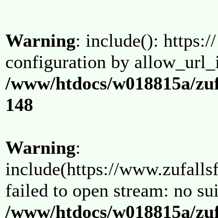
Warning
: include(): https:/
configuration by allow_url_
/www/htdocs/w018815a/zuf
148
Warning
:
include(https://www.zufallsf
failed to open stream: no su
/www/htdocs/w018815a/zuf