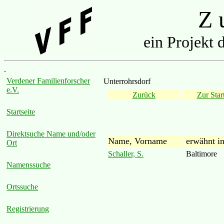
Z u
ein Projekt 
.
Verdener Familienforscher
Unterrohrsdorf
e.V.
Zurück
Zur Start
Startseite
Direktsuche Name und/oder
Name, Vorname
erwähnt i
Ort
Schaller, S.
Baltimore
Namenssuche
Ortssuche
Registrierung