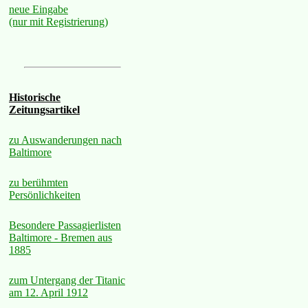
neue Eingabe
(nur mit Registrierung)
Historische
Zeitungsartikel
zu Auswanderungen nach
Baltimore
zu berühmten
Persönlichkeiten
Besondere Passagierlisten
Baltimore - Bremen aus
1885
zum Untergang der Titanic
am 12. April 1912