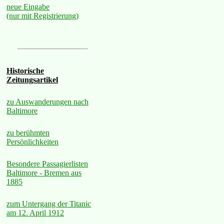
neue Eingabe
(nur mit Registrierung)
Historische
Zeitungsartikel
zu Auswanderungen nach
Baltimore
zu berühmten
Persönlichkeiten
Besondere Passagierlisten
Baltimore - Bremen aus
1885
zum Untergang der Titanic
am 12. April 1912