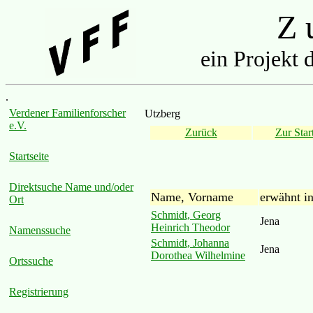
Z u
ein Projekt 
.
Verdener Familienforscher
Utzberg
e.V.
Zurück
Zur Start
Startseite
Direktsuche Name und/oder
Name, Vorname
erwähnt i
Ort
Schmidt, Georg
Jena
Heinrich Theodor
Namenssuche
Schmidt, Johanna
Jena
Dorothea Wilhelmine
Ortssuche
Registrierung