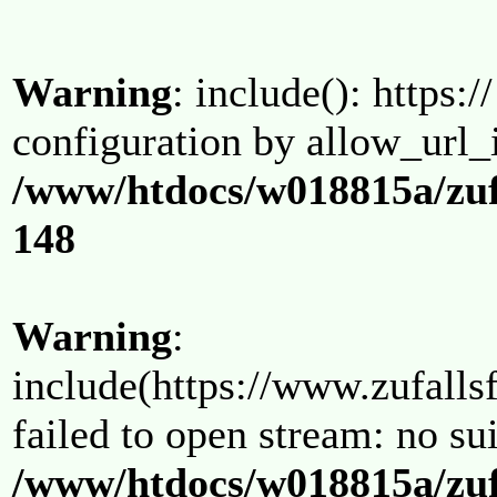
Warning
: include(): https:/
configuration by allow_url_
/www/htdocs/w018815a/zuf
148
Warning
:
include(https://www.zufallsf
failed to open stream: no su
/www/htdocs/w018815a/zuf