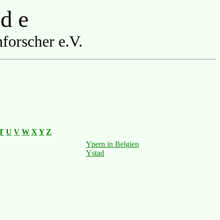
 d e
forscher e.V.
T
U
V
W
X
Y
Z
Ypern in Belgien
Ystad