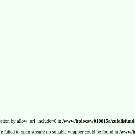
guration by allow_url_include=0 in
/www/htdocs/w018815a/zufallsfunde
p): failed to open stream: no suitable wrapper could be found in
/www/ht