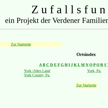
Z u f a l l s f u n
ein Projekt der Verdener Familien
Zur Startseite
Ortsindex
A
B
C
D
E
F
G
H
I
J
K
L
M
N
O
P
Q
R
S
York /Altes Land
York, Pa.
York County, Pa.
Zur Startseite