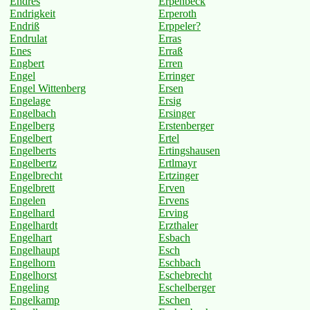
Endres
Erpenbeck
Endrigkeit
Erperoth
Endriß
Erppeler?
Endrulat
Erras
Enes
Erraß
Engbert
Erren
Engel
Erringer
Engel Wittenberg
Ersen
Engelage
Ersig
Engelbach
Ersinger
Engelberg
Erstenberger
Engelbert
Ertel
Engelberts
Ertingshausen
Engelbertz
Ertlmayr
Engelbrecht
Ertzinger
Engelbrett
Erven
Engelen
Ervens
Engelhard
Erving
Engelhardt
Erzthaler
Engelhart
Esbach
Engelhaupt
Esch
Engelhorn
Eschbach
Engelhorst
Eschebrecht
Engeling
Eschelberger
Engelkamp
Eschen