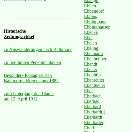
Ebaugh
Ebben
Ebbendorf
Ebbing
Ebbinghaus
Ebbinghausen
Historische
Ebecke
Zeitungsartikel
Ebel
Ebelen
Ebeling
zu Auswanderungen nach Baltimore
Ebelmann
Ebenbenner
zu berühmten Persönlichkeiten
Ebendt
Ebener
Ebenhöh
Besondere Passagierlisten
Ebenreuter
Baltimore - Bremen aus 1885
Ebentheuer
Eber
zum Untergang der Titanic
Eberbach
am 12. April 1912
Eberhad
Eberhard
Eberhard(t)
Eberhardt
Eberharter
Eberl