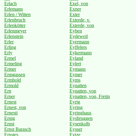
Erlach
Exel, von
Erlemann
Exner
Erlen / Witten
Exter
Erlenbruch
Exterde, v.
Erlenkötter
Exterde, von
Erlenmeyer
Eyben
Erlenstein
Eydeweil
Erler
Eyermann
Erling
Eyffelers
Erly
Eykermann
Ermel
Eyland
Ermeling
Eylert
Ermer
Eymann
Ermgassen
Eymer
Ermhold
Eyms
Ermold
Eynatten
Ern
Eynatten, von
Erner
Eynatten, von, Freiin
Ernest
Eyrig
Ernest, von
Eyring
Ernesti
Eyringhaus
Ernig
Eysbruggen
Ernst
Eysenkolb
Ernst Barasch
Eysser
Ernstes
Eytze