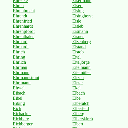
Ehrecke
Eisermann
Ehren
Eisert
Ehrenbrecht
Eising
Ehrendt
Eisinghorst
Ehrenfried
Eisle
Ehrenhardt
Eisleb
Ehrenpfordt
Eismann
Ehrenthaler
Eisner
Ehrhard
Eißenberg
Ehrhardt
Eistand
Ehrich
Eistob
Ehring
Eitel
Ehrlich
Eiteljörge
Ehrman
Eitelmann
Ehrmann
Eitemüller
Ehrmannstraut
Eitzen
Ehrtmann
Eitzer
Ehwal
Ekel
Eibach
Elbach
Eibel
Elbe
Eibing
Elberatch
Eich
Elberfeld
Eichacker
Elberg
Eichberg
Elberskirch
Eichberger
Elbert