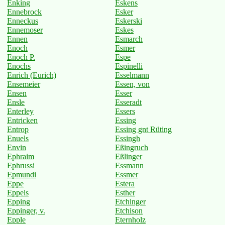
Enking
Eskens
Ennebrock
Esker
Enneckus
Eskerski
Ennemoser
Eskes
Ennen
Esmarch
Enoch
Esmer
Enoch P.
Espe
Enochs
Espinelli
Enrich (Eurich)
Esselmann
Ensemeier
Essen, von
Ensen
Esser
Ensle
Esseradt
Enterley
Essers
Entricken
Essing
Entrop
Essing gnt Rüting
Enuels
Essingh
Envin
Eßingruch
Ephraim
Eßlinger
Ephrussi
Essmann
Epmundi
Essmer
Eppe
Estera
Eppels
Esther
Epping
Etchinger
Eppinger, v.
Etchison
Epple
Eternholz