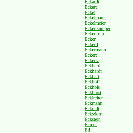
Eckardt
Eckart
Eckel
Eckelmann
Eckelmeier
Eckenkämper
Eckenroth
Ecker
Eckerd
Eckermann
Eckert
Eckertz
Eckhard
Eckhardt
Eckhart
Eckhoff
Eckhols
Eckhorst
Ecklreiter
Eckmann
Eckradt
Ecksdorn
Eckstein
Ecmer
Ed