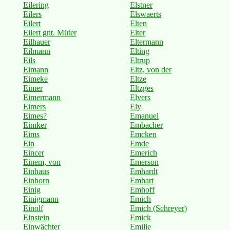
Eilering
Elstner
Eilers
Elswaerts
Eilert
Elten
Eilert gnt. Müter
Elter
Eilhauer
Eltermann
Eilmann
Elting
Eils
Eltrup
Eimann
Eltz, von der
Eimeke
Eltze
Eimer
Eltzges
Eimermann
Elvers
Eimers
Ely
Eimes?
Emanuel
Eimker
Embacher
Eims
Emcken
Ein
Emde
Eincer
Emerich
Einem, von
Emerson
Einhaus
Emhardt
Einhorn
Emhart
Einig
Emhoff
Einigmann
Emich
Einolf
Emich (Schreyer)
Einstein
Emick
Einwächter
Emilie