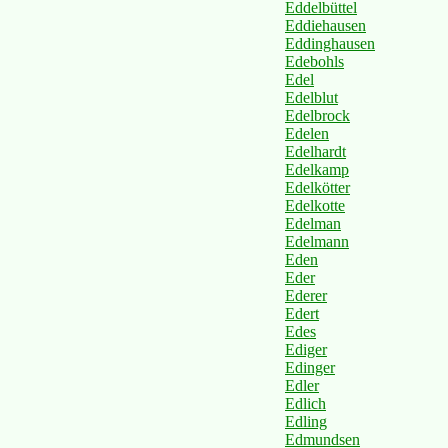
Eddelbüttel
Eddiehausen
Eddinghausen
Edebohls
Edel
Edelblut
Edelbrock
Edelen
Edelhardt
Edelkamp
Edelkötter
Edelkotte
Edelman
Edelmann
Eden
Eder
Ederer
Edert
Edes
Ediger
Edinger
Edler
Edlich
Edling
Edmundsen