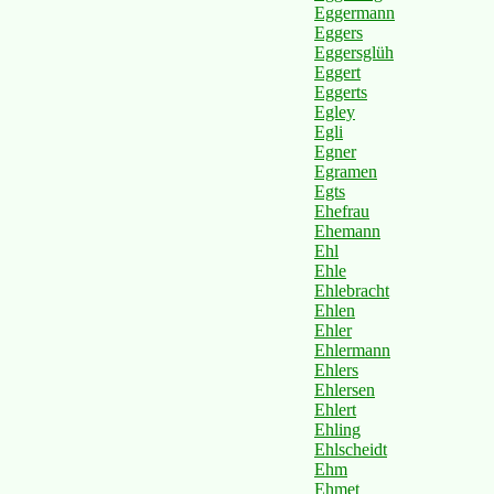
Eggermann
Eggers
Eggersglüh
Eggert
Eggerts
Egley
Egli
Egner
Egramen
Egts
Ehefrau
Ehemann
Ehl
Ehle
Ehlebracht
Ehlen
Ehler
Ehlermann
Ehlers
Ehlersen
Ehlert
Ehling
Ehlscheidt
Ehm
Ehmet