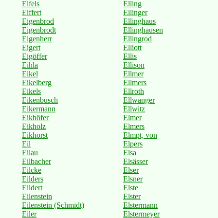
Eifels
Elling
Eiffert
Ellinger
Eigenbrod
Ellinghaus
Eigenbrodt
Ellinghausen
Eigenherr
Ellingrod
Eigert
Elliott
Eigöffer
Ellis
Eihla
Ellison
Eikel
Ellmer
Eikelberg
Ellmers
Eikels
Ellroth
Eikenbusch
Ellwanger
Eikermann
Ellwitz
Eikhöfer
Elmer
Eikholz
Elmers
Eikhorst
Elmpt, von
Eil
Elpers
Eilau
Elsa
Eilbacher
Elsässer
Eilcke
Elser
Eilders
Elsner
Eildert
Elste
Eilenstein
Elster
Eilenstein (Schmidt)
Elstermann
Eiler
Elstermeyer