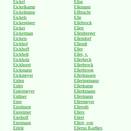
Eickel
Elise
Eickelkamp
Elkmann
Eickelmann
Ellbracht
Eickels
Elle
Eickenjäger
Ellebrock
Eicker
Ellen
Eickerman
Ellenberger
Eickers
Ellendorf
Eickhof
Ellendt
Eickhoff
Eller
Eickholt
Eller, v.
Eickholz
Ellerbeck
Eickhorst
Ellerbrock
Eickmann
Ellerbrook
Eickmeyer
Ellerhausen
Eiden
Elleringmann
Eider
Ellerkamp
Eidermeyer
Ellerkmann
Eidtner
Ellermann
Eien
Ellermeyer
Eienhurst
Elleroth
Eiereimer
Ellers
Eierhoff
Ellert
Eiermann
Ellert, von
Eifele
Ellerus Karßies