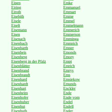
Eipen
Emke
Eiring
Emmanuel
Eiroth
Emmart
Eisebith
Emme
Eisele
Emmel
Eiselt
Emmelmann
Eisemann
Emmerich
Eisen
Emmerson
Eisenach
Emminga
Eisenbach
Emmrich
Eisenbarth
Emner
Eisenbeis
Emonds
Eisenberg
Emory
Eisenberg in der Pfalz
Empt
Eisenblätter
Emrich
Eisenbrand
Emrys
Eisenbrandt
Ems
Eisenhard
Emsiekow
Eisenhardt
Emunds
Eisenhart
Enckler
Eisenheim
Ende
Eisenhofer
Ende vom
Eisenhuber
Endel
Eisenhut
Endell
Eisenhuth
Ender