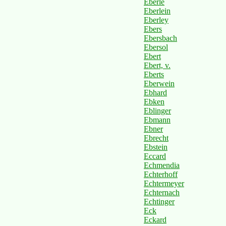
Eberle
Eberlein
Eberley
Ebers
Ebersbach
Ebersol
Ebert
Ebert, v.
Eberts
Eberwein
Ebhard
Ebken
Eblinger
Ebmann
Ebner
Ebrecht
Ebstein
Eccard
Echmendia
Echterhoff
Echtermeyer
Echternach
Echtinger
Eck
Eckard