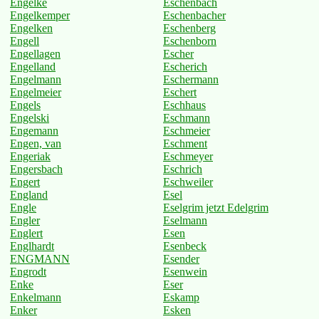
Engelke
Eschenbach
Engelkemper
Eschenbacher
Engelken
Eschenberg
Engell
Eschenborn
Engellagen
Escher
Engelland
Escherich
Engelmann
Eschermann
Engelmeier
Eschert
Engels
Eschhaus
Engelski
Eschmann
Engemann
Eschmeier
Engen, van
Eschment
Engeriak
Eschmeyer
Engersbach
Eschrich
Engert
Eschweiler
England
Esel
Engle
Eselgrim jetzt Edelgrim
Engler
Eselmann
Englert
Esen
Englhardt
Esenbeck
ENGMANN
Esender
Engrodt
Esenwein
Enke
Eser
Enkelmann
Eskamp
Enker
Esken