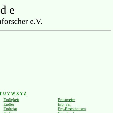
 d e
forscher e.V.
T
U
V
W
X
Y
Z
Endigkeit
Ernstmeier
Endler
Erp, van
Endrejat
Erp-Brockhausen