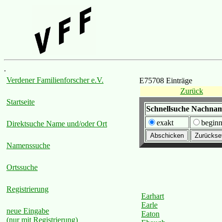
.
Verdener Familienforscher e.V.
E75708 Einträge
Zurück
Startseite
Schnellsuche Nachna
exakt
beginn
Direktsuche Name und/oder Ort
Namenssuche
Ortssuche
Registrierung
Earhart
Earle
neue Eingabe
Eaton
(nur mit Registrierung)