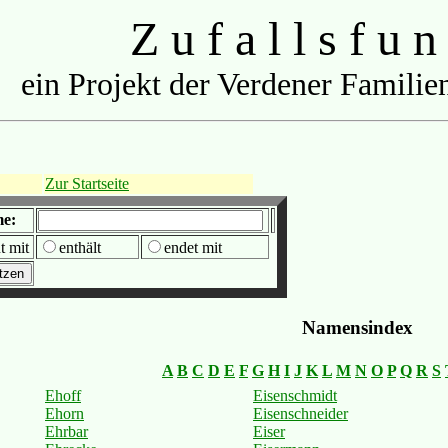
Z u f a l l s f u n
ein Projekt der Verdener Familien
Zur Startseite
me:
t mit
enthält
endet mit
Namensindex
A
B
C
D
E
F
G
H
I
J
K
L
M
N
O
P
Q
R
S
Ehoff
Eisenschmidt
Ehorn
Eisenschneider
Ehrbar
Eiser