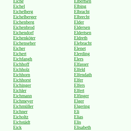
Eiche
Elbertsen
Eichel
Elbing
Eichelberg
Elbracht
Eichelberger
Elbrecht
Eichenberg
Elder
Eichenbrod
Eldersen
Eichendorf
Eldertsen
Eichenköter
Eldreth
Eichenseher
Elebracht
Eicher
Elenet
Eichert
Elerding
Eichfangh
Elers
Eichhoff
Elfasser
Eichholz
Elfeld
Eichhorn
Elfendath
Eichhorst
Elfer
Eichinger
Elfers
Eichler
Elfert
Eichmann
Elfinger
Eichmeyer
Elger
Eichmüller
Elgering
Eichner
Eli
Eicholtz
Elias
Eichstädt
Elis
Eick
Elisabeth