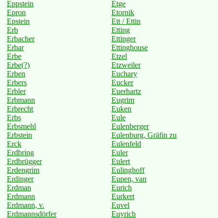
Eppstein
Etge
Epron
Etornik
Epstein
Ett / Ettin
Erb
Etting
Erbacher
Ettinger
Erbar
Ettinghouse
Erbe
Etzel
Erbe(?)
Etzweiler
Erben
Euchary
Erbers
Eucker
Erbler
Euerhartz
Erbmann
Eugrim
Erbrecht
Euken
Erbs
Eule
Erbsmehl
Eulenberger
Erbstein
Eulenburg, Gräfin zu
Erck
Eulenfeld
Erdbring
Euler
Erdbrügger
Eulert
Erdengrim
Eulinghoff
Erdinger
Eupen, van
Erdman
Eurich
Erdmann
Eurkert
Erdmann, v.
Euvel
Erdmannsdörfer
Euyrich