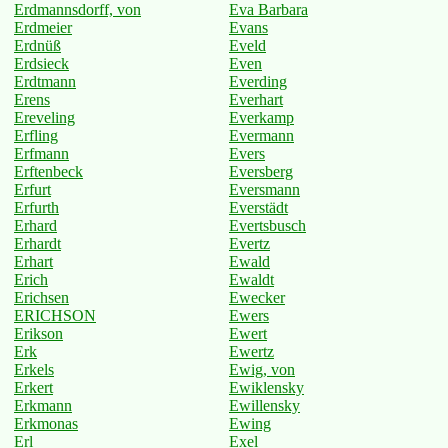
Erdmannsdorff, von
Eva Barbara
Erdmeier
Evans
Erdnüß
Eveld
Erdsieck
Even
Erdtmann
Everding
Erens
Everhart
Ereveling
Everkamp
Erfling
Evermann
Erfmann
Evers
Erftenbeck
Eversberg
Erfurt
Eversmann
Erfurth
Everstädt
Erhard
Evertsbusch
Erhardt
Evertz
Erhart
Ewald
Erich
Ewaldt
Erichsen
Ewecker
ERICHSON
Ewers
Erikson
Ewert
Erk
Ewertz
Erkels
Ewig, von
Erkert
Ewiklensky
Erkmann
Ewillensky
Erkmonas
Ewing
Erl
Exel