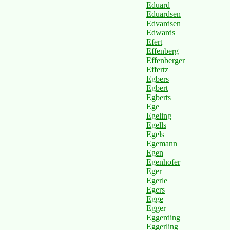
Eduard
Eduardsen
Edvardsen
Edwards
Efert
Effenberg
Effenberger
Effertz
Egbers
Egbert
Egberts
Ege
Egeling
Egells
Egels
Egemann
Egen
Egenhofer
Eger
Egerle
Egers
Egge
Egger
Eggerding
Eggerling