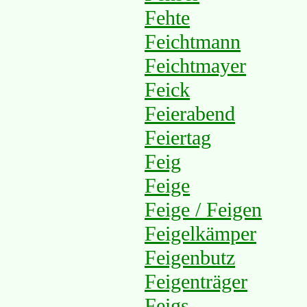
Fehte
Feichtmann
Feichtmayer
Feick
Feierabend
Feiertag
Feig
Feige
Feige / Feigen
Feigelkämper
Feigenbutz
Feigenträger
Feigs