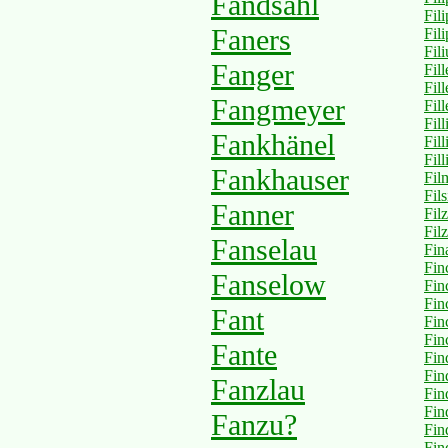
Fandsahl
Fil
Faners
Fil
Fili
Fanger
Fil
Fill
Fangmeyer
Fill
Fill
Fankhänel
Fill
Fill
Fankhauser
Fil
Fil
Fanner
Filz
Fil
Fanselau
Fin
Fin
Fanselow
Fin
Fin
Fant
Fin
Fin
Fante
Fin
Fin
Fanzlau
Fin
Fin
Fanzu?
Fin
Fin