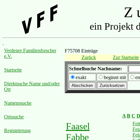
Z u
ein Projekt 
.
Verdener Familienforscher
F75708 Einträge
e.V.
Zurück
Zur Startseite
Schnellsuche Nachname:
Startseite
exakt
beginnt mit
en
Direktsuche Name und/oder
Ort
Namenssuche
A
B
C
Ortssuche
Faasel
Fei
Fei
Registrierung
Fabbe
Fel