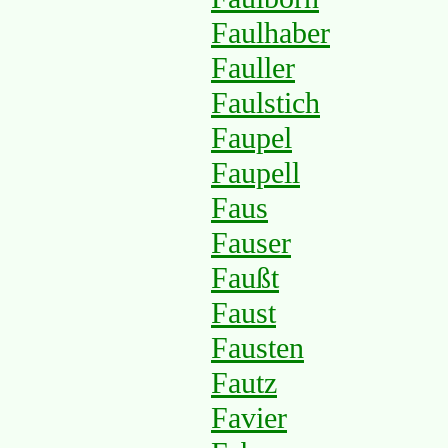
Faulhaber
Fauller
Faulstich
Faupel
Faupell
Faus
Fauser
Faußt
Faust
Fausten
Fautz
Favier