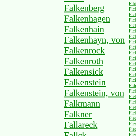
Fib
Falkenberg
Fic
Fic
Falkenhagen
Fic
Fic
Falkenhain
Fic
Fic
Falkenhayn, von
Fic
Fic
Falkenrock
Fic
Fic
Falkenroth
Fic
Falkensick
Fic
Fic
Falkenstein
Fic
Fi
Falkenstein, von
Fie
Fie
Falkmann
Fie
Fie
Falkner
Fie
Fie
Fallareck
Fie
Fie
Fallck
Fie