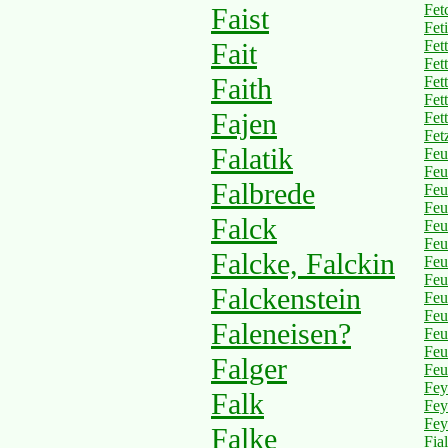
Fet
Faist
Feti
Fait
Fett
Fett
Faith
Fet
Fet
Fajen
Fet
Fet
Falatik
Feu
Feu
Falbrede
Feu
Feu
Falck
Feu
Feu
Falcke, Falckin
Feu
Feu
Falckenstein
Feu
Feu
Faleneisen?
Feu
Feu
Falger
Feu
Fey
Falk
Fey
Fey
Falke
Fial