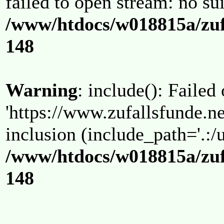
failed to open stream: no su
/www/htdocs/w018815a/zuf
148
Warning
: include(): Failed
'https://www.zufallsfunde.ne
inclusion (include_path='.:/u
/www/htdocs/w018815a/zuf
148