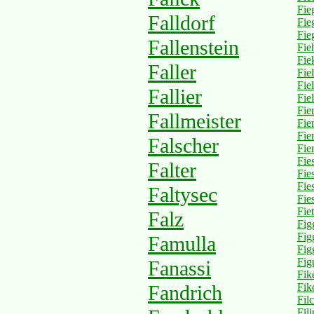
Fie
Falldorf
Fie
Fie
Fallenstein
Fie
Fie
Faller
Fie
Fie
Fallier
Fie
Fie
Fallmeister
Fie
Fie
Falscher
Fie
Fie
Falter
Fie
Fie
Faltysec
Fies
Fie
Falz
Fig
Fig
Famulla
Fig
Fig
Fanassi
Fik
Fandrich
Fik
Fil
Fil