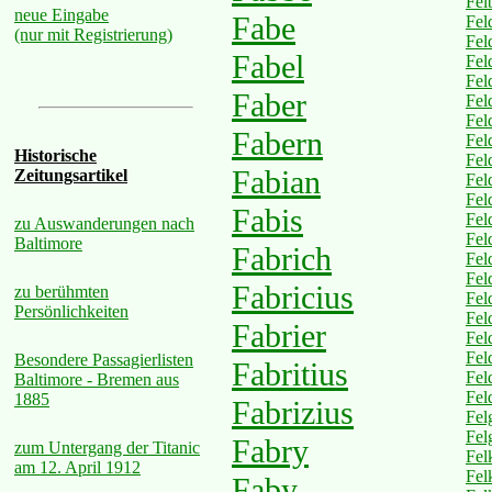
Fel
neue Eingabe
Fabe
Fel
(nur mit Registrierung)
Fel
Fabel
Fel
Fel
Faber
Fel
Fel
Fabern
Fel
Historische
Fel
Fabian
Zeitungsartikel
Fel
Fel
Fabis
Fel
zu Auswanderungen nach
Fel
Baltimore
Fabrich
Fel
Fel
Fabricius
zu berühmten
Fel
Persönlichkeiten
Fel
Fabrier
Fel
Fel
Besondere Passagierlisten
Fabritius
Fel
Baltimore - Bremen aus
Fel
1885
Fabrizius
Fel
Fel
Fabry
zum Untergang der Titanic
Fel
am 12. April 1912
Fel
Faby